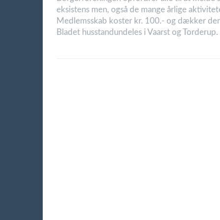
eksistens men, også de mange årlige aktivitet
Medlemsskab koster kr. 100.- og dækker den
Bladet husstandundeles i Vaarst og Torderup.