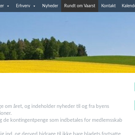
er
Erhverv
Nyheder
Rundt om Vaarst
Kontakt
Kalend
 om året, og indeholder nyheder til og fra byens
ioner.
 og de kontingentpenge som indbetales for medlemsskab
ig ind, og derved bidrage til ikke bare bladets fortsatte