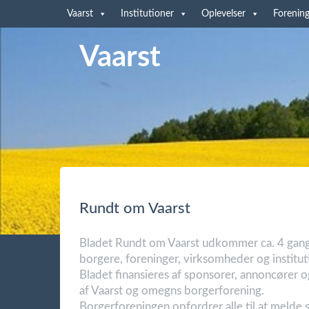
Vaarst
Institutioner
Oplevelser
Forening
Vaarst
Rundt om Vaarst
Bladet Rundt om Vaarst udkommer ca. 4 gange
borgere, foreninger, virksomheder og institut
Bladet finansieres af sponsorer, annoncører
af Vaarst og omegns borgerforening.
Borgerforeningen opfordrer alle til at melde s