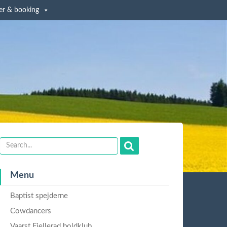
er & booking
Menu
Baptist spejderne
Cowdancers
Vaarst Fjellerad boldklub