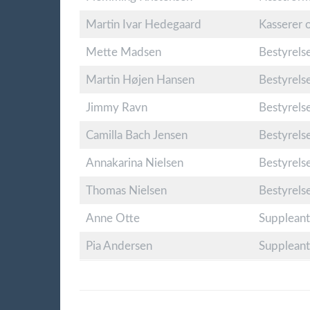
Martin Ivar Hedegaard
Kasserer 
Mette Madsen
Bestyrel
Martin Højen Hansen
Bestyrel
Jimmy Ravn
Bestyrel
Camilla Bach Jensen
Bestyrel
Annakarina Nielsen
Bestyrel
Thomas Nielsen
Bestyrel
Anne Otte
Supplean
Pia Andersen
Supplean