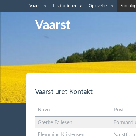
Vaarst
Institutioner
Oplevelser
Forening
Vaarst
Vaarst uret Kontakt
Navn
Post
Grethe Fallesen
Formand 
Flemming Kristensen
Næstfor