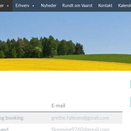
er
Erhverv
Nyheder
Rundt om Vaarst
Kontakt
Kalend
E-mail
og booking
grethe.fallesen@gmail.com
mand
flemming9260@gmail.com