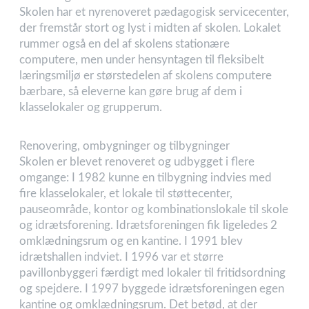
Skolen har et nyrenoveret pædagogisk servicecenter,
der fremstår stort og lyst i midten af skolen. Lokalet
rummer også en del af skolens stationære
computere, men under hensyntagen til fleksibelt
læringsmiljø er størstedelen af skolens computere
bærbare, så eleverne kan gøre brug af dem i
klasselokaler og grupperum.
Renovering, ombygninger og tilbygninger
Skolen er blevet renoveret og udbygget i flere
omgange: I 1982 kunne en tilbygning indvies med
fire klasselokaler, et lokale til støttecenter,
pauseområde, kontor og kombinationslokale til skole
og idrætsforening. Idrætsforeningen fik ligeledes 2
omklædningsrum og en kantine. I 1991 blev
idrætshallen indviet. I 1996 var et større
pavillonbyggeri færdigt med lokaler til fritidsordning
og spejdere. I 1997 byggede idrætsforeningen egen
kantine og omklædningsrum. Det betød, at der