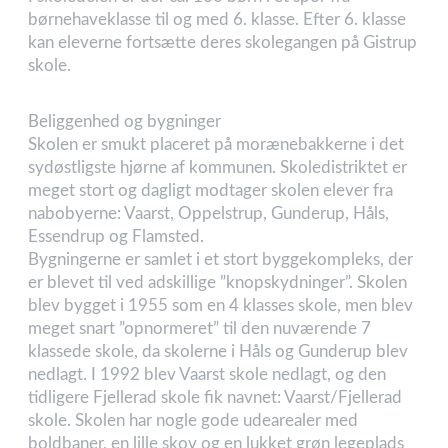
børnehaveklasse til og med 6. klasse. Efter 6. klasse
kan eleverne fortsætte deres skolegangen på Gistrup
skole.
Beliggenhed og bygninger
Skolen er smukt placeret på morænebakkerne i det
sydøstligste hjørne af kommunen. Skoledistriktet er
meget stort og dagligt modtager skolen elever fra
nabobyerne: Vaarst, Oppelstrup, Gunderup, Håls,
Essendrup og Flamsted.
Bygningerne er samlet i et stort byggekompleks, der
er blevet til ved adskillige ”knopskydninger”. Skolen
blev bygget i 1955 som en 4 klasses skole, men blev
meget snart ”opnormeret” til den nuværende 7
klassede skole, da skolerne i Håls og Gunderup blev
nedlagt. I 1992 blev Vaarst skole nedlagt, og den
tidligere Fjellerad skole fik navnet: Vaarst/Fjellerad
skole. Skolen har nogle gode udearealer med
boldbaner, en lille skov og en lukket grøn legeplads