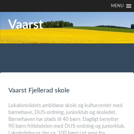
MENU
Vaarst
Vaarst Fjellerad skole
Lokalområdets ambitiøse skole og kulturcenter med
børnehave, DUS-ordning, juniorklub og skoledel.
Børnehaven har plads til 40 børn. Dagligt benytter
90 børn fritidsdelen med DUS-ordning og juniorklub.
I skoledelen er der ca. 100 børn i et spor fra