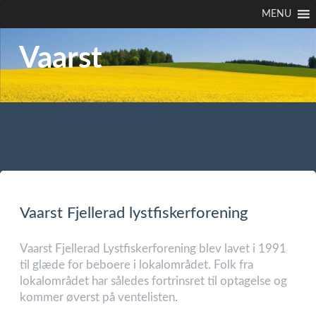
MENU
Vaarst
Vaarst Fjellerad lystfiskerforening
Vaarst Fjellerad Lystfiskerforening blev lavet i 1991
til glæde for beboere i lokalområdet. Folk fra
lokalområdet har således fortrinsret til optagelse og
kommer øverst på ventelisten.