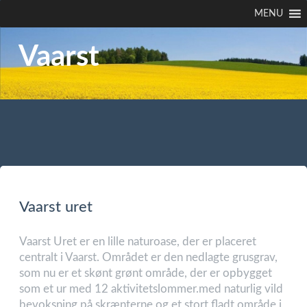
MENU
Vaarst
Vaarst uret
Vaarst Uret er en lille naturoase, der er placeret
centralt i Vaarst. Området er den nedlagte grusgrav,
som nu er et skønt grønt område, der er opbygget
som et ur med 12 aktivitetslommer.med naturlig vild
bevoksning på skrænterne og et stort fladt område i