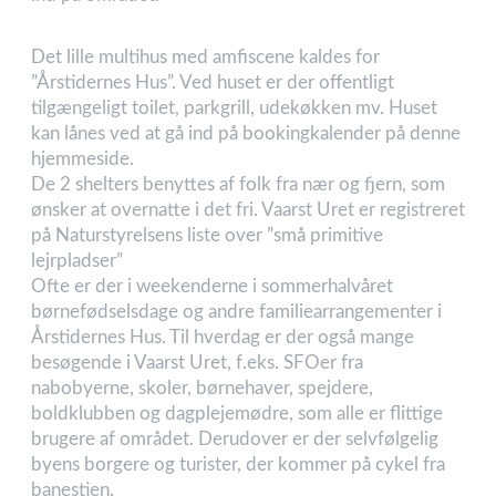
Det lille multihus med amfiscene kaldes for
”Årstidernes Hus”. Ved huset er der offentligt
tilgængeligt toilet, parkgrill, udekøkken mv. Huset
kan lånes ved at gå ind på bookingkalender på denne
hjemmeside.
De 2 shelters benyttes af folk fra nær og fjern, som
ønsker at overnatte i det fri. Vaarst Uret er registreret
på Naturstyrelsens liste over ”små primitive
lejrpladser”
Ofte er der i weekenderne i sommerhalvåret
børnefødselsdage og andre familiearrangementer i
Årstidernes Hus. Til hverdag er der også mange
besøgende i Vaarst Uret, f.eks. SFOer fra
nabobyerne, skoler, børnehaver, spejdere,
boldklubben og dagplejemødre, som alle er flittige
brugere af området. Derudover er der selvfølgelig
byens borgere og turister, der kommer på cykel fra
banestien.