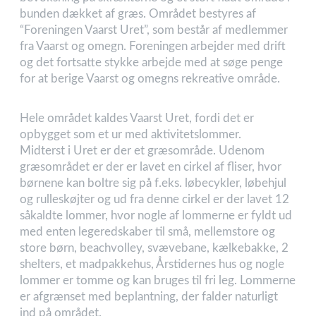
bunden dækket af græs. Området bestyres af
“Foreningen Vaarst Uret”, som består af medlemmer
fra Vaarst og omegn. Foreningen arbejder med drift
og det fortsatte stykke arbejde med at søge penge
for at berige Vaarst og omegns rekreative område.
Hele området kaldes Vaarst Uret, fordi det er
opbygget som et ur med aktivitetslommer.
Midterst i Uret er der et græsområde. Udenom
græsområdet er der er lavet en cirkel af fliser, hvor
børnene kan boltre sig på f.eks. løbecykler, løbehjul
og rulleskøjter og ud fra denne cirkel er der lavet 12
såkaldte lommer, hvor nogle af lommerne er fyldt ud
med enten legeredskaber til små, mellemstore og
store børn, beachvolley, svævebane, kælkebakke, 2
shelters, et madpakkehus, Årstidernes hus og nogle
lommer er tomme og kan bruges til fri leg. Lommerne
er afgrænset med beplantning, der falder naturligt
ind på området.