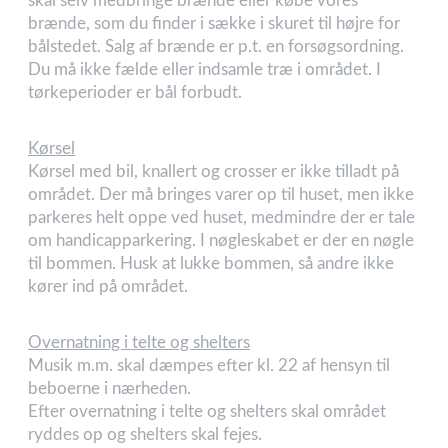
skal selv medbringe brænde eller købe vores
brænde, som du finder i sække i skuret til højre for
bålstedet. Salg af brænde er p.t. en forsøgsordning.
Du må ikke fælde eller indsamle træ i området. I
tørkeperioder er bål forbudt.
Kørsel
Kørsel med bil, knallert og crosser er ikke tilladt på
området. Der må bringes varer op til huset, men ikke
parkeres helt oppe ved huset, medmindre der er tale
om handicapparkering. I nøgleskabet er der en nøgle
til bommen. Husk at lukke bommen, så andre ikke
kører ind på området.
Overnatning i telte og shelters
Musik m.m. skal dæmpes efter kl. 22 af hensyn til
beboerne i nærheden.
Efter overnatning i telte og shelters skal området
ryddes op og shelters skal fejes.