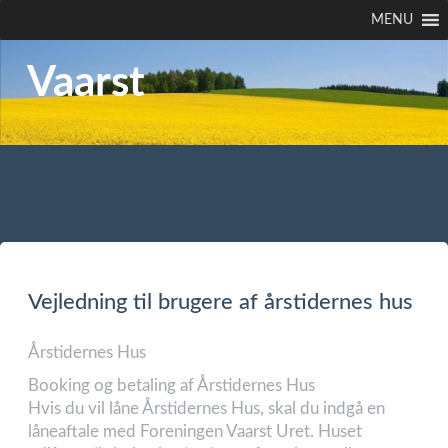
MENU
Vaarst
Vejledning til brugere af årstidernes hus
Årstidernes Hus
Booking og betaling af Årstidernes Hus
Hvis du vil låne Årstidernes Hus, skal du indgå en
låneaftale med Foreningen Vaarst Uret. Huset