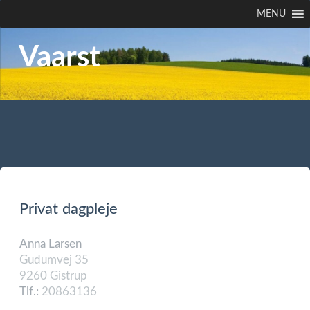
MENU
Vaarst
Privat dagpleje
Anna Larsen
Gudumvej 35
9260 Gistrup
Tlf.:
20863136