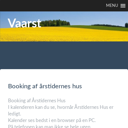
MENU
Vaarst
Booking af årstidernes hus
Booking af Årstidernes Hus
I kalenderen kan du se, hvornår Årstidernes Hus er
ledigt.
Kalender ses bedst i en browser på en PC.
På telefonen kan man ikke se hele ugen.