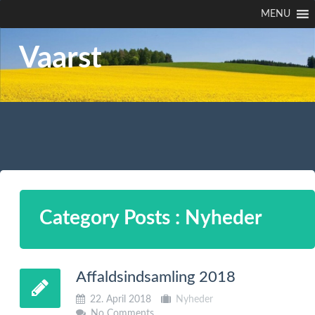
MENU
Vaarst
Category Posts : Nyheder
Affaldsindsamling 2018
22. April 2018
Nyheder
No Comments