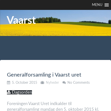
MENU
Vaarst
Generalforsamling i Vaarst uret
5. October 2015
Nyheder
No Comments
Dagsorden
Foreningen Vaarst Uret indkalder til
generalforsamling mandag den 5. oktober 2015 kl.